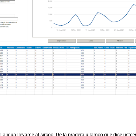
l aliqua llevame al sircoo. De la pradera ullamco qué dise ustee